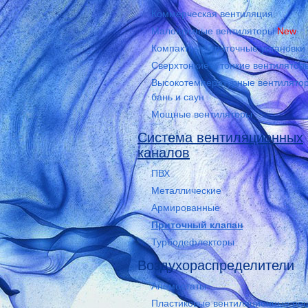
Коммерческая вентиляция
Малошумные вентиляторы
New
Компактные приточные установки
Сверхтонкие и тонкие вентилятор
Высокотемпературные вентилято
бань и саун
Мощные вентиляторы
Система вентиляционных
каналов
ПВХ
Металлические
Армированные
Приточный клапан
Турбодефлекторы
Воздухораспределители
Анемостаты
Пластиковые вентиляционные ре