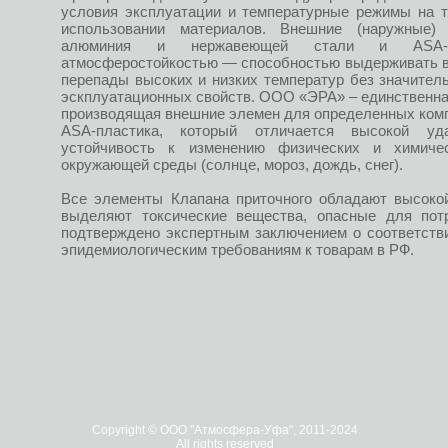
условия эксплуатации и температурные режимы на т
использовании материалов. Внешние (наружные)
алюминия и нержавеющей стали и ASA-пла
атмосферостойкостью — способностью выдерживать во
перепады высоких и низких температур без значител
эскплуатационных свойств. ООО «ЭРА» – единственна
производящая внешние элемен для определенных комп
ASA-пластика, который отличается высокой уда
устойчивость к изменению физических и химиче
окружающей среды (солнце, мороз, дождь, снег).
Все элементы Клапана приточного обладают высокой
выделяют токсические вещества, опасные для пот
подтверждено экспертным заключением о соответств
эпидемиологическим требованиям к товарам в РФ.
Copyright © ООО "Атмосфера-Уфа", 2011-2024
All rights reserved