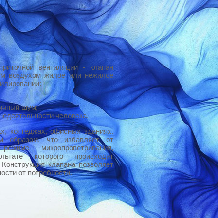
приточной вентиляции - клапан
им воздухом жилое или нежилое
тилировании:
личный шум;
недеятельности человека.
х, коттеджах, офисных зданиях.
им образом, что избавляет от
ежиме микропроветривания,
льтате которого происходит
 Конструкция клапана позволяет
ости от потребности.