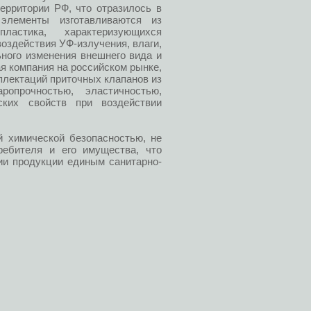
ерритории РФ, что отразилось в
 элементы изготавливаются из
стика, характеризующихся
здействия УФ-излучения, влаги,
ьного изменения внешнего вида и
я компания на российском рынке,
лектаций приточных клапанов из
ропрочностью, эластичностью,
ских свойств при воздействии
 химической безопасностью, не
ребителя и его имущества, что
ии продукции единым санитарно-