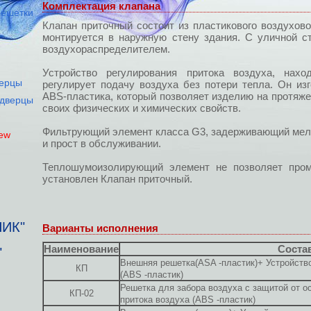
Комплектация клапана
решетки
Клапан приточный состоит из пластикового воздухово
монтируется в наружную стену здания. С уличной с
воздухораспределителем.
Устройство регулирования притока воздуха, нах
верцы
регулирует подачу воздуха без потери тепла. Он из
ABS-пластика, который позволяет изделию на протяже
-дверцы
своих физических и химических свойств.
Фильтрующий элемент класса G3, задерживающий мел
ew
и прост в обслуживании.
Теплошумоизолирующий элемент не позволяет пром
установлен Клапан приточный.
НИК"
Варианты исполнения
Наименование
Соста
"
Внешняя решетка(ASA -пластик)+ Устройство
КП
(ABS -пластик)
Решетка для забора воздуха с защитой от о
КП-02
притока воздуха (ABS -пластик)