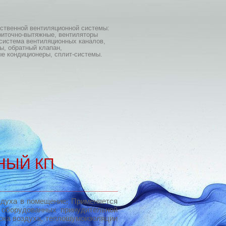
ественной вентиляционной системы:
риточно-вытяжные, вентиляторы
система вентиляционных каналов,
ы, обратный клапан,
е кондиционеры, сплит-системы.
НЫЙ КП
здуха в помещение; Применяется
, оборудованных принудительной
тока воздуха, теплошумоизоляции