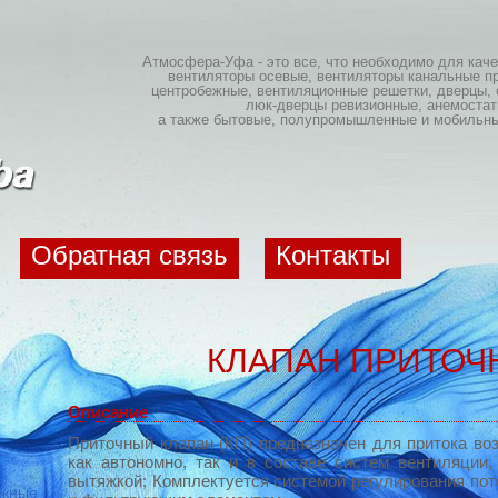
Атмосфера-Уфа - это все, что необходимо для кач
вентиляторы осевые, вентиляторы канальные п
центробежные, вентиляционные решетки, дверцы, 
люк-дверцы ревизионные, анемостат
а также бытовые, полупромышленные и мобильны
Обратная связь
Контакты
КЛАПАН ПРИТОЧ
Описание
Приточный клапан (КП) предназначен для притока во
как автономно, так и в составе систем вентиляции
вытяжкой; Комплектуется системой регулирования по
яжные