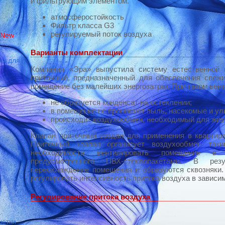
и фильтрующим элементом.
атмосферостойкость
Фильтр класса G3
регулируемый поток воздуха
New
ы
Варианты комплектации
ры для
Компания «Эра» выпустила систему естественной 
приточный, предназначенный для обеспечения свеж
помещение без малейших энергозатрат. При таком вен
не образуется конденсат на остеклении;
в помещение не проникают пыль, насекомые и у
происходит воздухообмен, необходимый для жиз
Клапан приточный создан для применения в квартира
Приточный клапан организует воздухообмен так
необходимости вентилировать помещение в р
предусмотренного ПВХ-стеклопакетами. В резу
переохлаждение помещения и образуются сквозняки.
регулировать интенсивность притока воздуха в зависим
Регулирование притока воздуха
шетки